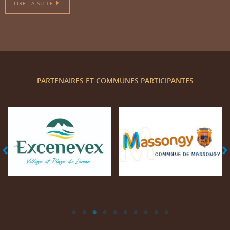
LIRE LA SUITE
PARTENAIRES ET COMMUNES PARTICIPANTES
Mairie d'Excenevex
Mairie de Massongy