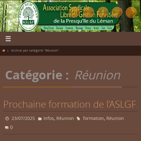
Passer
vers
le
contenu
Home
Archive par catégorie "Réunion"
Catégorie :
Réunion
Prochaine formation de l’ASLGF
,
,
23/07/2025
Infos
Réunion
formation
Réunion
0