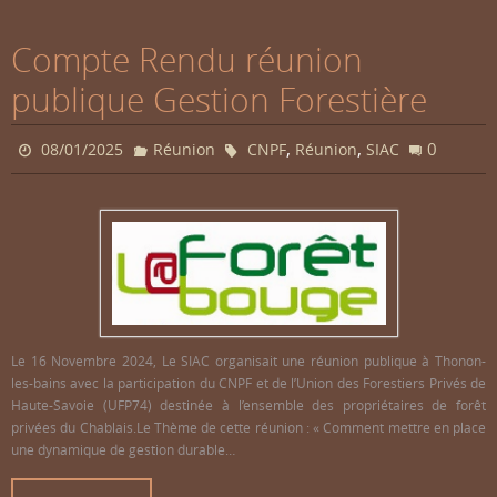
Compte Rendu réunion
publique Gestion Forestière
,
,
0
08/01/2025
Réunion
CNPF
Réunion
SIAC
Le 16 Novembre 2024, Le SIAC organisait une réunion publique à Thonon-
les-bains avec la participation du CNPF et de l’Union des Forestiers Privés de
Haute-Savoie (UFP74) destinée à l’ensemble des propriétaires de forêt
privées du Chablais.Le Thème de cette réunion : « Comment mettre en place
une dynamique de gestion durable…