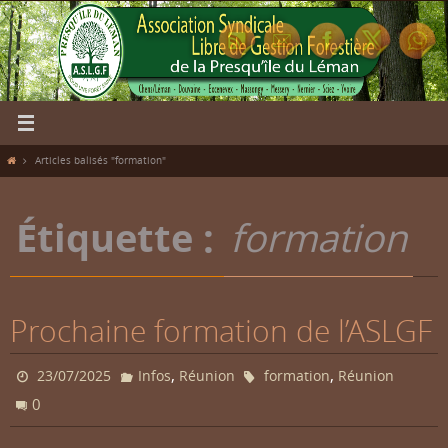
Passer
vers
le
contenu
Home
Articles balisés "formation"
Étiquette :
formation
Prochaine formation de l’ASLGF
,
,
23/07/2025
Infos
Réunion
formation
Réunion
0